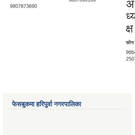
अ
9807873690
ध्
क्ष
फोन 
986
250
फेसबुकमा हरिपुर्वा नगरपालिका