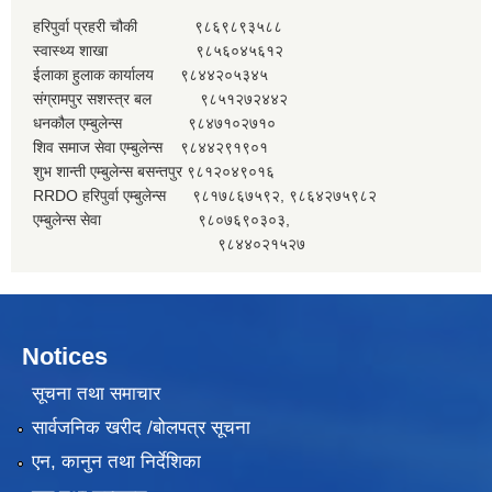
हरिपुर्वा प्रहरी चौकी ९८६९८९३५८८
स्वास्थ्य शाखा ९८५६०४५६१२
ईलाका हुलाक कार्यालय ९८४४२०५३४५
संग्रामपुर सशस्त्र बल ९८५१२७२४४२
धनकौल एम्बुलेन्स ९८४७१०२७१०
शिव समाज सेवा एम्बुलेन्स ९८४४२९१९०१
शुभ शान्ती एम्बुलेन्स बसन्तपुर ९८१२०४९०१६
RRDO हरिपुर्वा एम्बुलेन्स ९८१७८६७५९२, ९८६४२७५९८२
एम्बुलेन्स सेवा ९८०७६९०३०३,
९८४४०२१५२७
Notices
सूचना तथा समाचार
सार्वजनिक खरीद /बोलपत्र सूचना
एन, कानुन तथा निर्देशिका