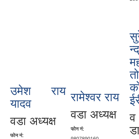
सु
न्द
म
तो
क
उमेश राय
रामेश्‍वर राय
ईर
यादव
वडा अध्यक्ष
व
वडा अध्यक्ष
ड
फोन नं:
फोन नं:
9807890160