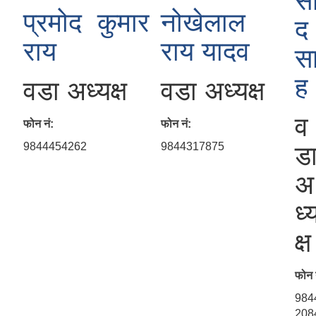
स
प्रमोद कुमार
नोखेलाल
द
राय
राय यादव
स
ह
वडा अध्यक्ष
वडा अध्यक्ष
व
फोन नं:
फोन नं:
9844454262
9844317875
ड
अ
ध्
क्ष
फोन 
984
208