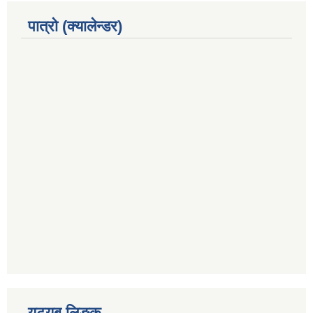
पात्रो (क्यालेन्डर)
युट्युब लिङ्क