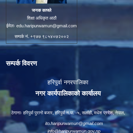
जनक काफ्ले
शिक्षा अधिकृत आठौ
ईमेलः
edu.haripurwamun@gmail.com
सम्पर्क नं. +९७७ ९८५४०७२००२
सम्पर्क विवरण
हरिपुर्वा नगरपालिका
नगर कार्यपालिकाको कार्यालय
ठेगानाः हरिपुर्वा पुरानो बजार, हरिपुर्वा न.पा. -५, सर्लाही, मधेश प्रदेश, नेपाल,
ito.haripurwamun@gmail.com
info@haripurwamun.gov.np