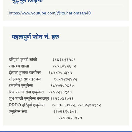
https://www.youtube.com/@ito.hariomsah40
महत्वपुर्ण फोन नं. हरु
हरिपुर्वा प्रहरी चौकी ९८६९८९३५८८
स्वास्थ्य शाखा ९८५६०४५६१२
ईलाका हुलाक कार्यालय ९८४४२०५३४५
संग्रामपुर सशस्त्र बल ९८५१२७२४४२
धनकौल एम्बुलेन्स ९८४७१०२७१०
शिव समाज सेवा एम्बुलेन्स ९८४४२९१९०१
शुभ शान्ती एम्बुलेन्स बसन्तपुर ९८१२०४९०१६
RRDO हरिपुर्वा एम्बुलेन्स ९८१७८६७५९२, ९८६४२७५९८२
एम्बुलेन्स सेवा ९८०७६९०३०३,
९८४४०२१५२७