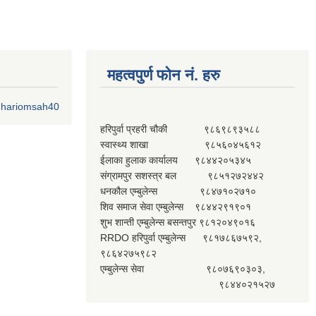
महत्वपुर्ण फोन नं. हरु
o.hariomsah40
हरिपुर्वा प्रहरी चौकी ९८६९८९३५८८
स्वास्थ्य शाखा ९८५६०४५६१२
ईलाका हुलाक कार्यालय ९८४४२०५३४५
संग्रामपुर सशस्त्र बल ९८५१२७२४४२
धनकौल एम्बुलेन्स ९८४७१०२७१०
शिव समाज सेवा एम्बुलेन्स ९८४४२९१९०१
शुभ शान्ती एम्बुलेन्स बसन्तपुर ९८१२०४९०१६
RRDO हरिपुर्वा एम्बुलेन्स ९८१७८६७५९२,
९८६४२७५९८२
एम्बुलेन्स सेवा ९८०७६९०३०३,
९८४४०२१५२७