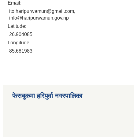
Email:
ito.haripurwamun@gmail.com,
info@haripurwamun.gov.np
Latitude:
26.904085
आ. व. २०७५।०७६ मा स्विकृत भएको सम्पुर्ण वडाहरु १-९ सम्मका योजनाहरु
Longitude:
85.681983
आ.व. २०७७/७८को हरिपुर्वा नगरपालिकाको छैठौ नगरसभामा प्रस्तुत बजेट
फेसबुकमा हरिपुर्वा नगरपालिका