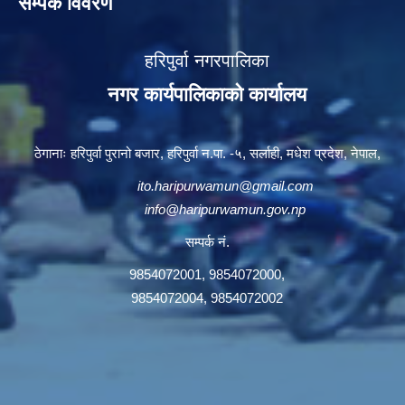
सम्पर्क विवरण
हरिपुर्वा नगरपालिका
नगर कार्यपालिकाको कार्यालय
ठेगानाः हरिपुर्वा पुरानो बजार, हरिपुर्वा न.पा. -५, सर्लाही, मधेश प्रदेश, नेपाल,
ito.haripurwamun@gmail.com
info@haripurwamun.gov.np
सम्पर्क नं.
9854072001, 9854072000,
9854072004, 9854072002