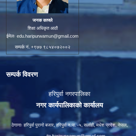
जनक काफ्ले
शिक्षा अधिकृत आठौ
ईमेलः
edu.haripurwamun@gmail.com
सम्पर्क नं. +९७७ ९८५४०७२००२
सम्पर्क विवरण
हरिपुर्वा नगरपालिका
नगर कार्यपालिकाको कार्यालय
ठेगानाः हरिपुर्वा पुरानो बजार, हरिपुर्वा न.पा. -५, सर्लाही, मधेश प्रदेश, नेपाल,
ito.haripurwamun@gmail.com