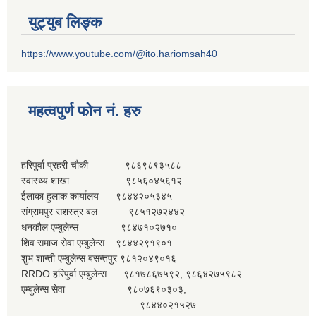
युट्युब लिङ्क
https://www.youtube.com/@ito.hariomsah40
महत्वपुर्ण फोन नं. हरु
हरिपुर्वा प्रहरी चौकी ९८६९८९३५८८
स्वास्थ्य शाखा ९८५६०४५६१२
ईलाका हुलाक कार्यालय ९८४४२०५३४५
संग्रामपुर सशस्त्र बल ९८५१२७२४४२
धनकौल एम्बुलेन्स ९८४७१०२७१०
शिव समाज सेवा एम्बुलेन्स ९८४४२९१९०१
शुभ शान्ती एम्बुलेन्स बसन्तपुर ९८१२०४९०१६
RRDO हरिपुर्वा एम्बुलेन्स ९८१७८६७५९२, ९८६४२७५९८२
एम्बुलेन्स सेवा ९८०७६९०३०३,
९८४४०२१५२७