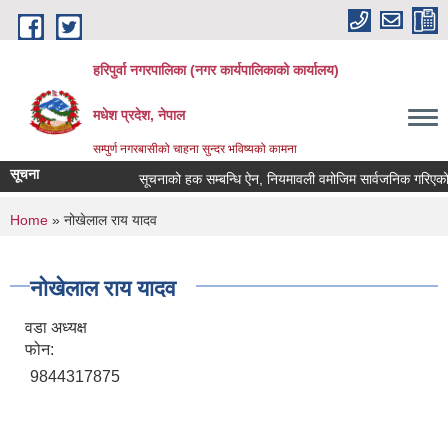
Skip to main content
हरिपुर्वा नगरपालिका (नगर कार्यपालिकाको कार्यालय)
मधेश प्रदेश, नेपाल
सम्पुर्ण नगरबासीको चाहना सुन्दर भविष्यको कामना
सूचना
सूचनाको हक सम्बन्धि ऐन, नियमावली वमोजिम सार्वजनिक गरिएको 
You are here
Home
» नोखेलाल राय यादव
नोखेलाल राय यादव
वडा अध्यक्ष
फोन:
9844317875