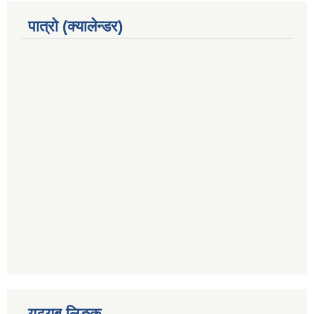
पात्रो (क्यालेन्डर)
युट्युब लिङ्क