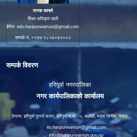
जनक काफ्ले
शिक्षा अधिकृत आठौ
ईमेलः
edu.haripurwamun@gmail.com
सम्पर्क नं. +९७७ ९८५४०७२००२
सम्पर्क विवरण
हरिपुर्वा नगरपालिका
नगर कार्यपालिकाको कार्यालय
ठेगानाः हरिपुर्वा पुरानो बजार, हरिपुर्वा न.पा. -५, सर्लाही, मधेश प्रदेश, नेपाल,
ito.haripurwamun@gmail.com
info@haripurwamun.gov.np