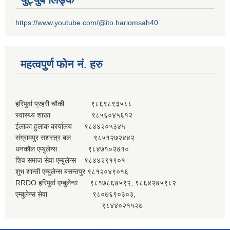
https://www.youtube.com/@ito.hariomsah40
महत्वपुर्ण फोन नं. हरु
हरिपुर्वा प्रहरी चौकी ९८६९८९३५८८
स्वास्थ्य शाखा ९८५६०४५६१२
ईलाका हुलाक कार्यालय ९८४४२०५३४५
संग्रामपुर सशस्त्र बल ९८५१२७२४४२
धनकौल एम्बुलेन्स ९८४७१०२७१०
शिव समाज सेवा एम्बुलेन्स ९८४४२९१९०१
शुभ शान्ती एम्बुलेन्स बसन्तपुर ९८१२०४९०१६
RRDO हरिपुर्वा एम्बुलेन्स ९८१७८६७५९२, ९८६४२७५९८२
एम्बुलेन्स सेवा ९८०७६९०३०३,
९८४४०२१५२७