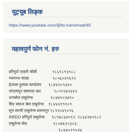
युट्युब लिङ्क
https://www.youtube.com/@ito.hariomsah40
महत्वपुर्ण फोन नं. हरु
हरिपुर्वा प्रहरी चौकी ९८६९८९३५८८
स्वास्थ्य शाखा ९८५६०४५६१२
ईलाका हुलाक कार्यालय ९८४४२०५३४५
संग्रामपुर सशस्त्र बल ९८५१२७२४४२
धनकौल एम्बुलेन्स ९८४७१०२७१०
शिव समाज सेवा एम्बुलेन्स ९८४४२९१९०१
शुभ शान्ती एम्बुलेन्स बसन्तपुर ९८१२०४९०१६
RRDO हरिपुर्वा एम्बुलेन्स ९८१७८६७५९२, ९८६४२७५९८२
एम्बुलेन्स सेवा ९८०७६९०३०३,
९८४४०२१५२७