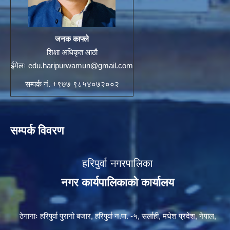
जनक काफ्ले
शिक्षा अधिकृत आठौ
ईमेलः
edu.haripurwamun@gmail.com
सम्पर्क नं. +९७७ ९८५४०७२००२
सम्पर्क विवरण
हरिपुर्वा नगरपालिका
नगर कार्यपालिकाको कार्यालय
ठेगानाः हरिपुर्वा पुरानो बजार, हरिपुर्वा न.पा. -५, सर्लाही, मधेश प्रदेश, नेपाल,