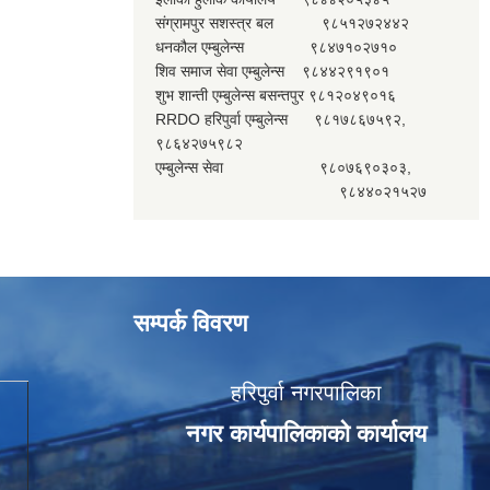
संग्रामपुर सशस्त्र बल ९८५१२७२४४२
धनकौल एम्बुलेन्स ९८४७१०२७१०
शिव समाज सेवा एम्बुलेन्स ९८४४२९१९०१
शुभ शान्ती एम्बुलेन्स बसन्तपुर ९८१२०४९०१६
RRDO हरिपुर्वा एम्बुलेन्स ९८१७८६७५९२,
९८६४२७५९८२
एम्बुलेन्स सेवा ९८०७६९०३०३,
९८४४०२१५२७
सम्पर्क विवरण
हरिपुर्वा नगरपालिका
नगर कार्यपालिकाको कार्यालय