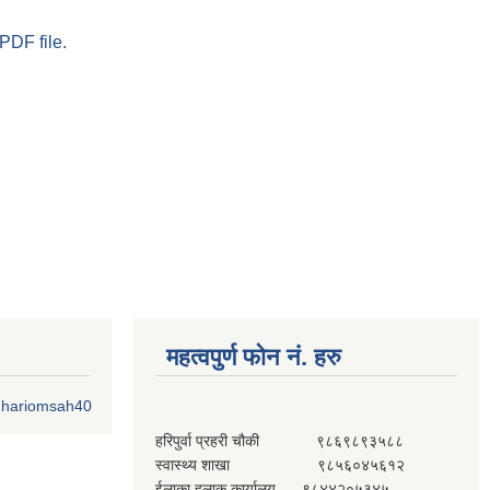
PDF file.
महत्वपुर्ण फोन नं. हरु
o.hariomsah40
हरिपुर्वा प्रहरी चौकी ९८६९८९३५८८
स्वास्थ्य शाखा ९८५६०४५६१२
ईलाका हुलाक कार्यालय ९८४४२०५३४५