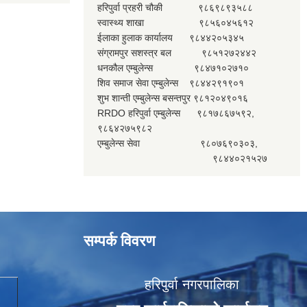
हरिपुर्वा प्रहरी चौकी ९८६९८९३५८८
स्वास्थ्य शाखा ९८५६०४५६१२
ईलाका हुलाक कार्यालय ९८४४२०५३४५
संग्रामपुर सशस्त्र बल ९८५१२७२४४२
धनकौल एम्बुलेन्स ९८४७१०२७१०
शिव समाज सेवा एम्बुलेन्स ९८४४२९१९०१
शुभ शान्ती एम्बुलेन्स बसन्तपुर ९८१२०४९०१६
RRDO हरिपुर्वा एम्बुलेन्स ९८१७८६७५९२,
९८६४२७५९८२
एम्बुलेन्स सेवा ९८०७६९०३०३,
९८४४०२१५२७
सम्पर्क विवरण
हरिपुर्वा नगरपालिका