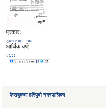
प्रकार:
आ. व. २०७५।०७६ मा स्विकृत भएको सम्पुर्ण वडाहरु १-९ सम्मका योजनाहरु
सूचना तथा समाचार
आ.व. २०७७/७८को हरिपुर्वा नगरपालिकाको छैठौ नगरसभामा प्रस्तुत बजेट
आर्थिक वर्ष:
८२/८३
फेसबुकमा हरिपुर्वा नगरपालिका