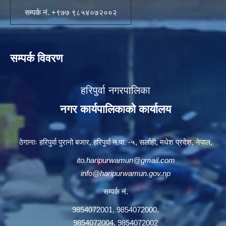
सम्पर्क नं. +९७७ ९८५४०७२००२
सम्पर्क विवरण
हरिपुर्वा नगरपालिका
नगर कार्यपालिकाको कार्यालय
ठेगानाः हरिपुर्वा पुरानो बजार, हरिपुर्वा न.पा. -५, सर्लाही, मधेश प्रदेश, नेपाल,
ito.haripurwamun@gmail.com
info@haripurwamun.gov.np
सम्पर्क नं.
9854072001, 9854072000,
9854072004, 9854072002