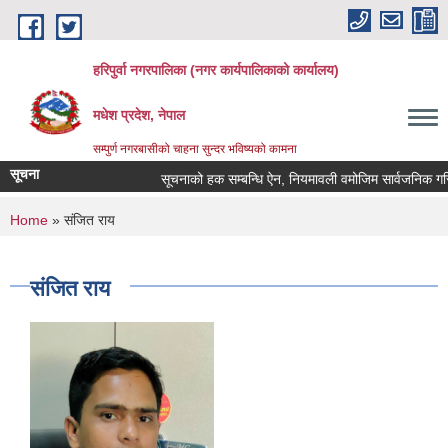
Skip to main content
हरिपुर्वा नगरपालिका (नगर कार्यपालिकाको कार्यालय)
मधेश प्रदेश, नेपाल
सम्पुर्ण नगरबासीको चाहना सुन्दर भविष्यको कामना
सूचना
सूचनाको हक सम्बन्धि ऐन, नियमावली वमोजिम सार्वजनिक गरि
You are here
Home
» संजित राय
संजित राय