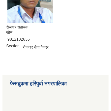
रोजगार सहायक
फोन:
आ. व. २०७५।०७६ मा स्विकृत भएको सम्पुर्ण वडाहरु १-९ सम्मका योजनाहरु
9812132636
आ.व. २०७७/७८को हरिपुर्वा नगरपालिकाको छैठौ नगरसभामा प्रस्तुत बजेट
Section:
रोजगार सेवा केन्द्र
फेसबुकमा हरिपुर्वा नगरपालिका