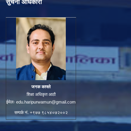
सुचना अधिकारी
जनक काफ्ले
शिक्षा अधिकृत आठौ
ईमेलः
edu.haripurwamun@gmail.com
सम्पर्क नं. +९७७ ९८५४०७२००२