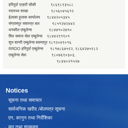
हरिपुर्वा प्रहरी चौकी ९८६९८९३५८८
स्वास्थ्य शाखा ९८५६०४५६१२
ईलाका हुलाक कार्यालय ९८४४२०५३४५
संग्रामपुर सशस्त्र बल ९८५१२७२४४२
धनकौल एम्बुलेन्स ९८४७१०२७१०
शिव समाज सेवा एम्बुलेन्स ९८४४२९१९०१
शुभ शान्ती एम्बुलेन्स बसन्तपुर ९८१२०४९०१६
RRDO हरिपुर्वा एम्बुलेन्स ९८१७८६७५९२, ९८६४२७५९८२
एम्बुलेन्स सेवा ९८०७६९०३०३,
९८४४०२१५२७
Notices
सूचना तथा समाचार
सार्वजनिक खरीद /बोलपत्र सूचना
एन, कानुन तथा निर्देशिका
कर तथा शुल्कहरु