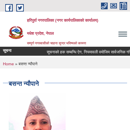
Skip to main content
हरिपुर्वा नगरपालिका (नगर कार्यपालिकाको कार्यालय)
मधेश प्रदेश, नेपाल
सम्पुर्ण नगरबासीको चाहना सुन्दर भविष्यको कामना
सूचना
सूचनाको हक सम्बन्धि ऐन, नियमावली वमोजिम सार्वजनिक गरि
You are here
Home
» बसन्त न्यौपाने
बसन्त न्यौपाने