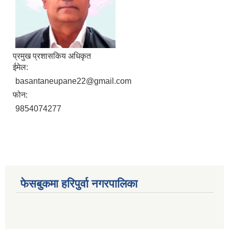
प्रमुख प्रशासकिय अधिकृत
ईमेल:
आ. व. २०७५।०७६ मा स्विकृत भएको सम्पुर्ण वडाहरु १-९ सम्मका योजनाहरु
basantaneupane22@gmail.com
आ.व. २०७७/७८को हरिपुर्वा नगरपालिकाको छैठौ नगरसभामा प्रस्तुत बजेट
फोन:
9854074277
फेसबुकमा हरिपुर्वा नगरपालिका