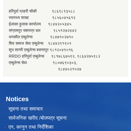
हरिपुर्वा प्रहरी चौकी ९८६९८९३५८८
स्वास्थ्य शाखा ९८५६०४५६१२
ईलाका हुलाक कार्यालय ९८४४२०५३४५
संग्रामपुर सशस्त्र बल ९८५१२७२४४२
धनकौल एम्बुलेन्स ९८४७१०२७१०
शिव समाज सेवा एम्बुलेन्स ९८४४२९१९०१
शुभ शान्ती एम्बुलेन्स बसन्तपुर ९८१२०४९०१६
RRDO हरिपुर्वा एम्बुलेन्स ९८१७८६७५९२, ९८६४२७५९८२
एम्बुलेन्स सेवा ९८०७६९०३०३,
९८४४०२१५२७
Notices
सूचना तथा समाचार
सार्वजनिक खरीद /बोलपत्र सूचना
एन, कानुन तथा निर्देशिका