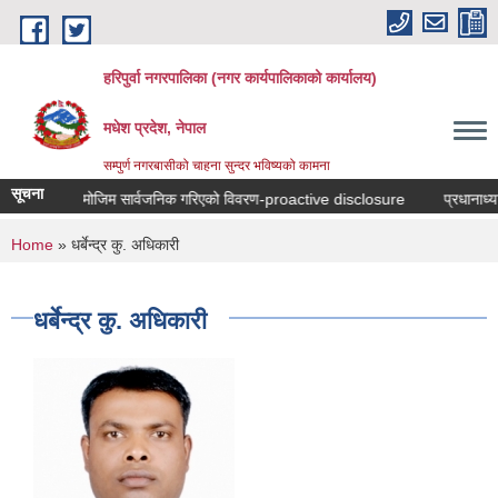
Skip to main content
हरिपुर्वा नगरपालिका (नगर कार्यपालिकाको कार्यालय)
मधेश प्रदेश, नेपाल
सम्पुर्ण नगरबासीको चाहना सुन्दर भविष्यको कामना
सूचना
, नियमावली वमोजिम सार्वजनिक गरिएको विवरण-proactive disclosure
प्रधानाध्यापक
You are here
Home
» धर्बेन्द्र कु. अधिकारी
धर्बेन्द्र कु. अधिकारी