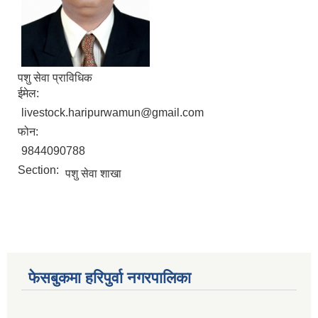
पशु सेवा प्राविधिक
ईमेल:
आ. व. २०७५।०७६ मा स्विकृत भएको सम्पुर्ण वडाहरु १-९ सम्मका योजनाहरु
livestock.haripurwamun@gmail.com
आ.व. २०७७/७८को हरिपुर्वा नगरपालिकाको छैठौ नगरसभामा प्रस्तुत बजेट
फोन:
9844090788
Section:
पशु सेवा शाखा
फेसबुकमा हरिपुर्वा नगरपालिका