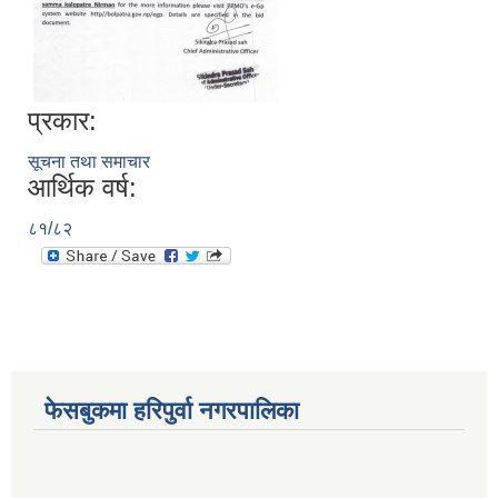
प्रकार:
आ. व. २०७५।०७६ मा स्विकृत भएको सम्पुर्ण वडाहरु १-९ सम्मका योजनाहरु
सूचना तथा समाचार
आर्थिक वर्ष:
आ.व. २०७७/७८को हरिपुर्वा नगरपालिकाको छैठौ नगरसभामा प्रस्तुत बजेट
८१/८२
फेसबुकमा हरिपुर्वा नगरपालिका