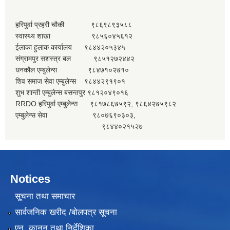
हरिपुर्वा प्रहरी चौकी ९८६९८९३५८८
स्वास्थ्य शाखा ९८५६०४५६१२
ईलाका हुलाक कार्यालय ९८४४२०५३४५
संग्रामपुर सशस्त्र बल ९८५१२७२४४२
धनकौल एम्बुलेन्स ९८४७१०२७१०
शिव समाज सेवा एम्बुलेन्स ९८४४२९१९०१
शुभ शान्ती एम्बुलेन्स बसन्तपुर ९८१२०४९०१६
RRDO हरिपुर्वा एम्बुलेन्स ९८१७८६७५९२, ९८६४२७५९८२
एम्बुलेन्स सेवा ९८०७६९०३०३,
९८४४०२१५२७
Notices
सूचना तथा समाचार
सार्वजनिक खरीद /बोलपत्र सूचना
एन, कानुन तथा निर्देशिका