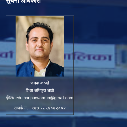
सुचना अधिकारी
जनक काफ्ले
शिक्षा अधिकृत आठौ
ईमेलः
edu.haripurwamun@gmail.com
सम्पर्क नं. +९७७ ९८५४०७२००२