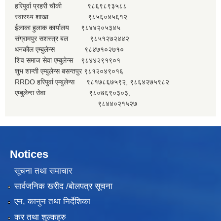
हरिपुर्वा प्रहरी चौकी ९८६९८९३५८८
स्वास्थ्य शाखा ९८५६०४५६१२
ईलाका हुलाक कार्यालय ९८४४२०५३४५
संग्रामपुर सशस्त्र बल ९८५१२७२४४२
धनकौल एम्बुलेन्स ९८४७१०२७१०
शिव समाज सेवा एम्बुलेन्स ९८४४२९१९०१
शुभ शान्ती एम्बुलेन्स बसन्तपुर ९८१२०४९०१६
RRDO हरिपुर्वा एम्बुलेन्स ९८१७८६७५९२, ९८६४२७५९८२
एम्बुलेन्स सेवा ९८०७६९०३०३,
९८४४०२१५२७
Notices
सूचना तथा समाचार
सार्वजनिक खरीद /बोलपत्र सूचना
एन, कानुन तथा निर्देशिका
कर तथा शुल्कहरु