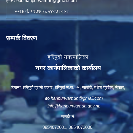
ईमेलः
edu.haripurwamun@gmail.com
सम्पर्क नं. +९७७ ९८५४०७२००२
सम्पर्क विवरण
हरिपुर्वा नगरपालिका
नगर कार्यपालिकाको कार्यालय
ठेगानाः हरिपुर्वा पुरानो बजार, हरिपुर्वा न.पा. -५, सर्लाही, मधेश प्रदेश, नेपाल,
ito.haripurwamun@gmail.com
info@haripurwamun.gov.np
सम्पर्क नं.
9854072001, 9854072000,