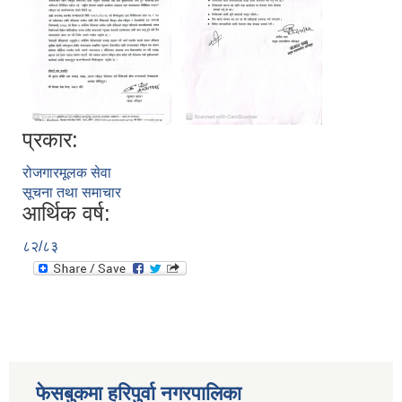
आ. व. २०७५।०७६ मा स्विकृत भएको सम्पुर्ण वडाहरु १-९ सम्मका योजनाहरु
प्रकार:
आ.व. २०७७/७८को हरिपुर्वा नगरपालिकाको छैठौ नगरसभामा प्रस्तुत बजेट
रोजगारमूलक सेवा
सूचना तथा समाचार
आर्थिक वर्ष:
८२/८३
फेसबुकमा हरिपुर्वा नगरपालिका